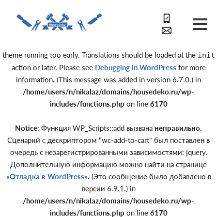
Notice
: Function _load_textdomain_just_in_time was called
incorrectly
. Translation loading for the
domain was triggered
acf
too early. This is usually an indicator for some code in the plugin or
theme running too early. Translations should be loaded at the
init
action or later. Please see
Debugging in WordPress
for more
information. (This message was added in version 6.7.0.) in
/home/users/n/nikalaz/domains/housedeko.ru/wp-
includes/functions.php
on line
6170
Notice
: Функция WP_Scripts::add вызвана
неправильно
.
Сценарий с дескриптором "wc-add-to-cart" был поставлен в
очередь с незарегистрированными зависимостями: jquery.
Дополнительную информацию можно найти на странице
«Отладка в WordPress»
. (Это сообщение было добавлено в
версии 6.9.1.) in
/home/users/n/nikalaz/domains/housedeko.ru/wp-
includes/functions.php
on line
6170