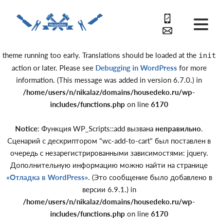
Notice
: Function _load_textdomain_just_in_time was called
incorrectly
. Translation loading for the
domain was triggered
acf
too early. This is usually an indicator for some code in the plugin or
theme running too early. Translations should be loaded at the
init
action or later. Please see
Debugging in WordPress
for more
information. (This message was added in version 6.7.0.) in
/home/users/n/nikalaz/domains/housedeko.ru/wp-
includes/functions.php
on line
6170
Notice
: Функция WP_Scripts::add вызвана
неправильно
.
Сценарий с дескриптором "wc-add-to-cart" был поставлен в
очередь с незарегистрированными зависимостями: jquery.
Дополнительную информацию можно найти на странице
«Отладка в WordPress»
. (Это сообщение было добавлено в
версии 6.9.1.) in
/home/users/n/nikalaz/domains/housedeko.ru/wp-
includes/functions.php
on line
6170