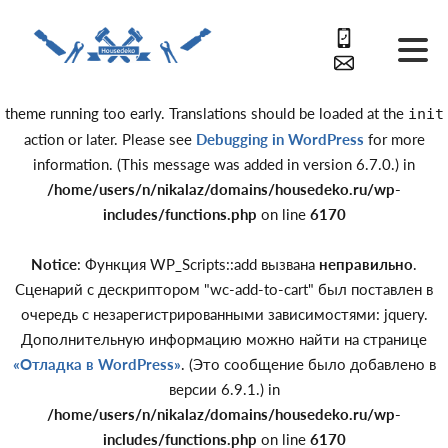
Notice
: Function _load_textdomain_just_in_time was called
incorrectly
. Translation loading for the
domain was triggered
acf
too early. This is usually an indicator for some code in the plugin or
theme running too early. Translations should be loaded at the
init
action or later. Please see
Debugging in WordPress
for more
information. (This message was added in version 6.7.0.) in
/home/users/n/nikalaz/domains/housedeko.ru/wp-
includes/functions.php
on line
6170
Notice
: Функция WP_Scripts::add вызвана
неправильно
.
Сценарий с дескриптором "wc-add-to-cart" был поставлен в
очередь с незарегистрированными зависимостями: jquery.
Дополнительную информацию можно найти на странице
«Отладка в WordPress»
. (Это сообщение было добавлено в
версии 6.9.1.) in
/home/users/n/nikalaz/domains/housedeko.ru/wp-
includes/functions.php
on line
6170