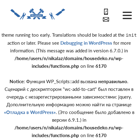
Notice
: Function _load_textdomain_just_in_time was called
incorrectly
. Translation loading for the
domain was triggered
acf
too early. This is usually an indicator for some code in the plugin or
theme running too early. Translations should be loaded at the
init
action or later. Please see
Debugging in WordPress
for more
information. (This message was added in version 6.7.0.) in
/home/users/n/nikalaz/domains/housedeko.ru/wp-
includes/functions.php
on line
6170
Notice
: Функция WP_Scripts::add вызвана
неправильно
.
Сценарий с дескриптором "wc-add-to-cart" был поставлен в
очередь с незарегистрированными зависимостями: jquery.
Дополнительную информацию можно найти на странице
«Отладка в WordPress»
. (Это сообщение было добавлено в
версии 6.9.1.) in
/home/users/n/nikalaz/domains/housedeko.ru/wp-
includes/functions.php
on line
6170