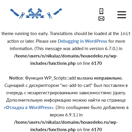
Notice
: Function _load_textdomain_just_in_time was called
incorrectly
. Translation loading for the
domain was triggered
acf
too early. This is usually an indicator for some code in the plugin or
theme running too early. Translations should be loaded at the
init
action or later. Please see
Debugging in WordPress
for more
information. (This message was added in version 6.7.0.) in
/home/users/n/nikalaz/domains/housedeko.ru/wp-
includes/functions.php
on line
6170
Notice
: Функция WP_Scripts::add вызвана
неправильно
.
Сценарий с дескриптором "wc-add-to-cart" был поставлен в
очередь с незарегистрированными зависимостями: jquery.
Дополнительную информацию можно найти на странице
«Отладка в WordPress»
. (Это сообщение было добавлено в
версии 6.9.1.) in
/home/users/n/nikalaz/domains/housedeko.ru/wp-
includes/functions.php
on line
6170