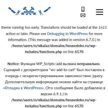
Notice
: Function _load_textdomain_just_in_time was called
incorrectly
. Translation loading for the
domain was triggered
acf
too early. This is usually an indicator for some code in the plugin or
theme running too early. Translations should be loaded at the
init
action or later. Please see
Debugging in WordPress
for more
information. (This message was added in version 6.7.0.) in
/home/users/n/nikalaz/domains/housedeko.ru/wp-
includes/functions.php
on line
6170
Notice
: Функция WP_Scripts::add вызвана
неправильно
.
Сценарий с дескриптором "wc-add-to-cart" был поставлен в
очередь с незарегистрированными зависимостями: jquery.
Дополнительную информацию можно найти на странице
«Отладка в WordPress»
. (Это сообщение было добавлено в
версии 6.9.1.) in
/home/users/n/nikalaz/domains/housedeko.ru/wp-
includes/functions.php
on line
6170