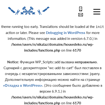
Notice
: Function _load_textdomain_just_in_time was called
incorrectly
. Translation loading for the
domain was triggered
acf
too early. This is usually an indicator for some code in the plugin or
theme running too early. Translations should be loaded at the
init
action or later. Please see
Debugging in WordPress
for more
information. (This message was added in version 6.7.0.) in
/home/users/n/nikalaz/domains/housedeko.ru/wp-
includes/functions.php
on line
6170
Notice
: Функция WP_Scripts::add вызвана
неправильно
.
Сценарий с дескриптором "wc-add-to-cart" был поставлен в
очередь с незарегистрированными зависимостями: jquery.
Дополнительную информацию можно найти на странице
«Отладка в WordPress»
. (Это сообщение было добавлено в
версии 6.9.1.) in
/home/users/n/nikalaz/domains/housedeko.ru/wp-
includes/functions.php
on line
6170