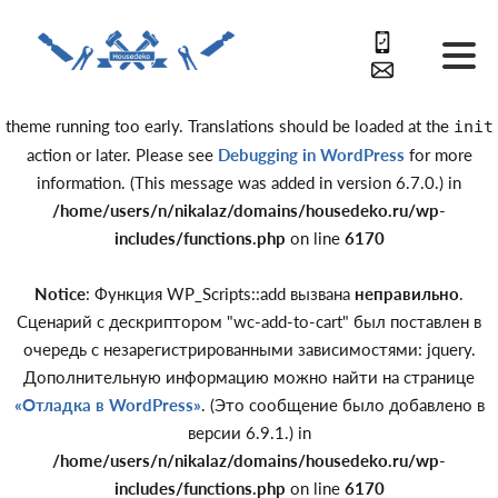
Notice
: Function _load_textdomain_just_in_time was called
incorrectly
. Translation loading for the
domain was triggered
acf
too early. This is usually an indicator for some code in the plugin or
theme running too early. Translations should be loaded at the
init
action or later. Please see
Debugging in WordPress
for more
information. (This message was added in version 6.7.0.) in
/home/users/n/nikalaz/domains/housedeko.ru/wp-
includes/functions.php
on line
6170
Notice
: Функция WP_Scripts::add вызвана
неправильно
.
Сценарий с дескриптором "wc-add-to-cart" был поставлен в
очередь с незарегистрированными зависимостями: jquery.
Дополнительную информацию можно найти на странице
«Отладка в WordPress»
. (Это сообщение было добавлено в
версии 6.9.1.) in
/home/users/n/nikalaz/domains/housedeko.ru/wp-
includes/functions.php
on line
6170